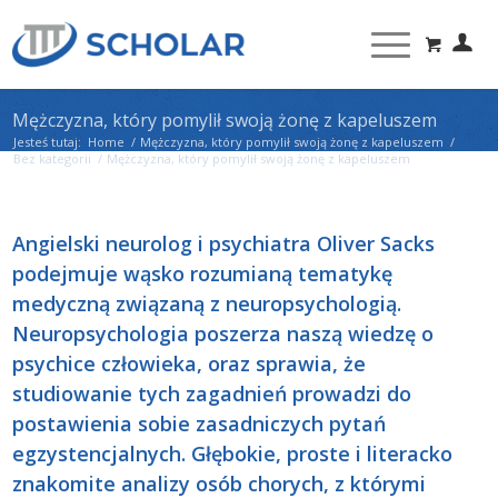
Mężczyzna, który pomylił swoją żonę z kapeluszem
Jesteś tutaj:
Home
/
Mężczyzna, który pomylił swoją żonę z kapeluszem
/
Bez kategorii
/
Mężczyzna, który pomylił swoją żonę z kapeluszem
Angielski neurolog i psychiatra Oliver Sacks
podejmuje wąsko rozumianą tematykę
medyczną związaną z neuropsychologią.
Neuropsychologia poszerza naszą wiedzę o
psychice człowieka, oraz sprawia, że
studiowanie tych zagadnień prowadzi do
postawienia sobie zasadniczych pytań
egzystencjalnych. Głębokie, proste i literacko
znakomite analizy osób chorych, z którymi