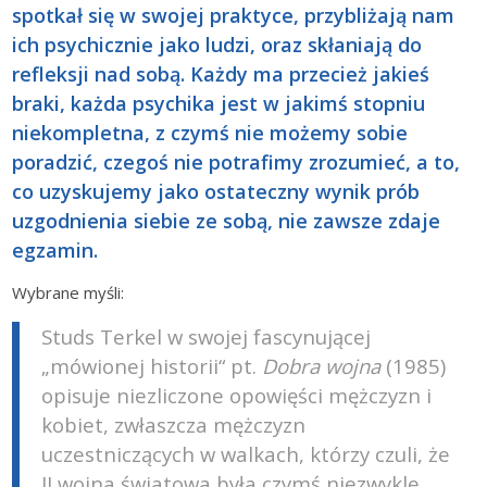
spotkał się w swojej praktyce, przybliżają nam
ich psychicznie jako ludzi, oraz skłaniają do
refleksji nad sobą. Każdy ma przecież jakieś
braki, każda psychika jest w jakimś stopniu
niekompletna, z czymś nie możemy sobie
poradzić, czegoś nie potrafimy zrozumieć, a to,
co uzyskujemy jako ostateczny wynik prób
uzgodnienia siebie ze sobą, nie zawsze zdaje
egzamin.
Wybrane myśli:
Studs Terkel w swojej fascynującej
„mówionej historii“ pt.
Dobra wojna
(1985)
opisuje niezliczone opowięści mężczyzn i
kobiet, zwłaszcza mężczyzn
uczestniczących w walkach, którzy czuli, że
II wojna światowa była czymś niezwykle