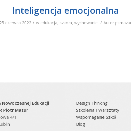
Inteligencja emocjonalna
/
/
25 czerwca 2022
w
edukacja
,
szkoła
,
wychowanie
Autor
psmazu
 Nowoczesnej Edukacji
Design Thinking
 Piotr Mazur
Szkolenia I Warsztaty
inowa 4/1
Wspomaganie Szkół
ublin
Blog