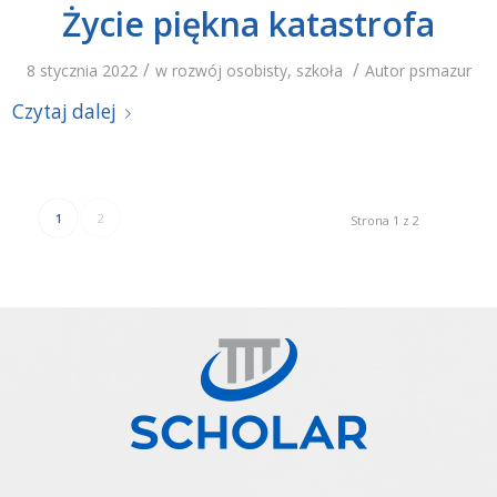
Życie piękna katastrofa
/
/
8 stycznia 2022
w
rozwój osobisty
,
szkoła
Autor
psmazur
Czytaj dalej
1
2
Strona 1 z 2