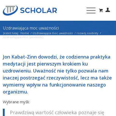
Uzdrawiająca moc uważności
Jesteś tutaj:
Home
/
Uzdrawiająca moc uważności
/
rozwój osobisty
/
Uzdrawiająca moc uważności
Jon Kabat-Zinn dowodzi, że codzienna praktyka
medytacji jest pierwszym krokiem ku
uzdrowieniu. Uważność nie tylko pozwala nam
inaczej postrzegać rzeczywistość, lecz ma także
wymierny wpływ na funkcjonowanie naszego
organizmu.
Wybrane myśli:
Prawdziwą wartość człowieka poznaje się