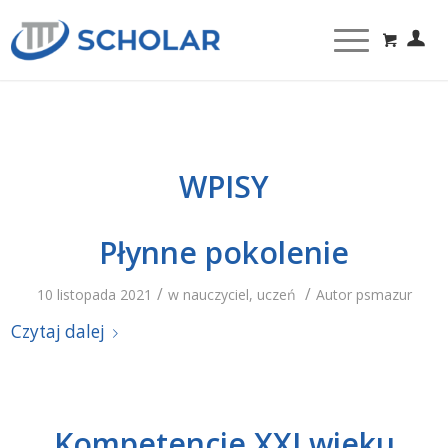
WPISY
Płynne pokolenie
/
/
10 listopada 2021
w
nauczyciel
,
uczeń
Autor
psmazur
Czytaj dalej
Kompetencje XXI wieku