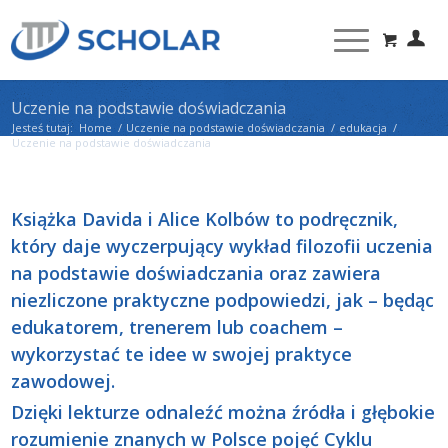
Uczenie na podstawie doświadczania
Jesteś tutaj:
Home
/
Uczenie na podstawie doświadczania
/
edukacja
/
Uczenie na podstawie doświadczania
Książka Davida i Alice Kolbów to podręcznik,
który daje wyczerpujący wykład filozofii uczenia
na podstawie doświadczania oraz zawiera
niezliczone praktyczne podpowiedzi, jak – będąc
edukatorem, trenerem lub coachem –
wykorzystać te idee w swojej praktyce
zawodowej.
Dzięki lekturze odnaleźć można źródła i głębokie
rozumienie znanych w Polsce pojęć Cyklu