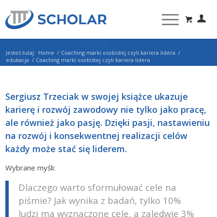
Jesteś tutaj:
Home
/
Coaching marki osobistej czyli kariera lidera
/
edukacja
/
Coaching marki osobistej czyli kariera lidera
Sergiusz Trzeciak w swojej książce ukazuje
karierę i rozwój zawodowy nie tylko jako pracę,
ale również jako pasję. Dzięki pasji, nastawieniu
na rozwój i konsekwentnej realizacji celów
każdy może stać się liderem.
Wybrane myśli:
Dlaczego warto sformułować cele na
piśmie? Jak wynika z badań, tylko 10%
ludzi ma wyznaczone cele, a zaledwie 3%