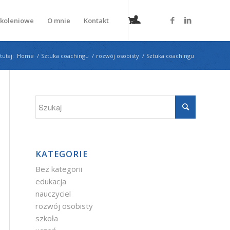
zkoleniowe
O mnie
Kontakt
tutaj:
Home
/
Sztuka coachingu
/
rozwój osobisty
/
Sztuka coachingu
KATEGORIE
Bez kategorii
edukacja
nauczyciel
rozwój osobisty
szkoła