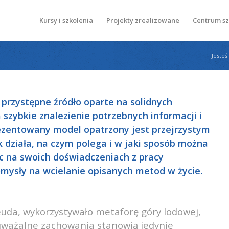
Kursy i szkolenia
Projekty zrealizowane
Centrum s
Jesteś 
, przystępne źródło oparte na solidnych
szybkie znalezienie potrzebnych informacji i
rezentowany model opatrzony jest przejrzystym
działa, na czym polega i w jaki sposób można
ąc na swoich doświadczeniach z pracy
omysły na wcielanie opisanych metod w życie.
uda, wykorzystywało metaforę góry lodowej,
auważalne zachowania stanowią jedynie