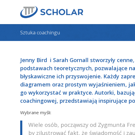
Sztuka coachingu
Jenny Bird i Sarah Gornall stworzyły cenne
podstawach teoretycznych, pozwalające na 
błyskawiczne ich przyswojenie. Każdy zap
diagramem oraz prostym wyjaśnieniem, jak 
go wykorzystać w praktyce. Autorki, bazuj
coachingowej, przedstawiają inspirujące p
Wybrane myśli:
Wiele osób, począwszy od Zygmunta Fre
by zilustrować fakt, że świadomość i z