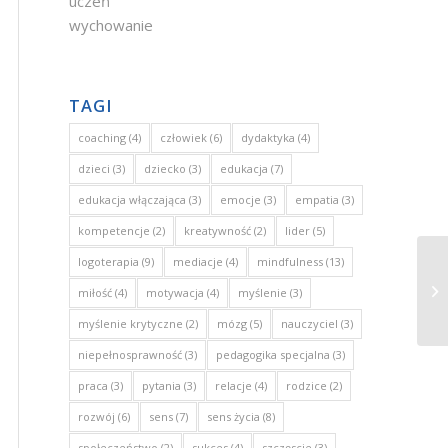
uczeń
wychowanie
TAGI
coaching
(4)
człowiek
(6)
dydaktyka
(4)
dzieci
(3)
dziecko
(3)
edukacja
(7)
edukacja włączająca
(3)
emocje
(3)
empatia
(3)
kompetencje
(2)
kreatywność
(2)
lider
(5)
logoterapia
(9)
mediacje
(4)
mindfulness
(13)
Ra
miłość
(4)
motywacja
(4)
myślenie
(3)
myślenie krytyczne
(2)
mózg
(5)
nauczyciel
(3)
niepełnosprawność
(3)
pedagogika specjalna
(3)
praca
(3)
pytania
(3)
relacje
(4)
rodzice
(2)
rozwój
(6)
sens
(7)
sens życia
(8)
społeczeństwo
(2)
sukces
(4)
szczęscie
(3)