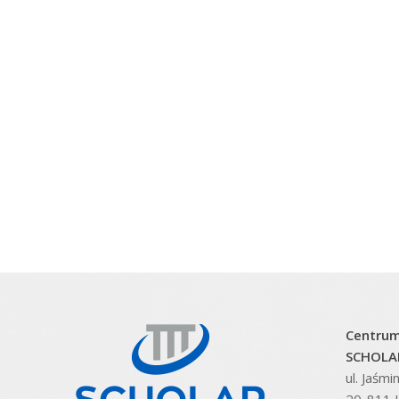
Centrum
SCHOLAR
ul. Jaśm
20-811 L