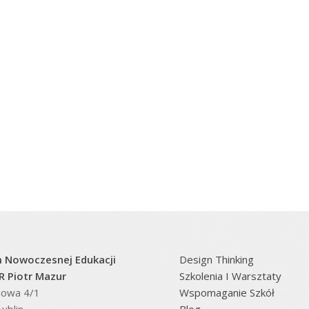
 Nowoczesnej Edukacji
Design Thinking
 Piotr Mazur
Szkolenia I Warsztaty
inowa 4/1
Wspomaganie Szkół
ublin
Blog