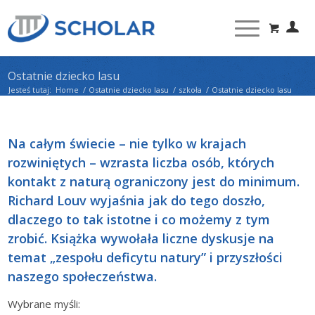
Ostatnie dziecko lasu
Jesteś tutaj:
Home
/
Ostatnie dziecko lasu
/
szkoła
/
Ostatnie dziecko lasu
Na całym świecie – nie tylko w krajach
rozwiniętych – wzrasta liczba osób, których
kontakt z naturą ograniczony jest do minimum.
Richard Louv wyjaśnia jak do tego doszło,
dlaczego to tak istotne i co możemy z tym
zrobić. Książka wywołała liczne dyskusje na
temat „zespołu deficytu natury” i przyszłości
naszego społeczeństwa.
Wybrane myśli: