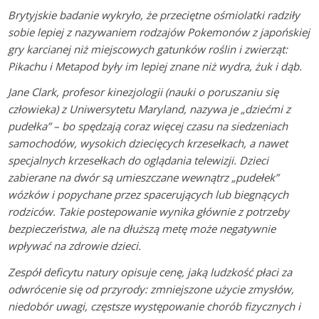
Brytyjskie badanie wykryło, że przeciętne ośmiolatki radziły
sobie lepiej z nazywaniem rodzajów Pokemonów z japońskiej
gry karcianej niż miejscowych gatunków roślin i zwierząt:
Pikachu i Metapod były im lepiej znane niż wydra, żuk i dąb.
Jane Clark, profesor kinezjologii (nauki o poruszaniu się
człowieka) z Uniwersytetu Maryland, nazywa je „dziećmi z
pudełka” – bo spędzają coraz więcej czasu na siedzeniach
samochodów, wysokich dziecięcych krzesełkach, a nawet
specjalnych krzesełkach do oglądania telewizji. Dzieci
zabierane na dwór są umieszczane wewnątrz „pudełek”
wózków i popychane przez spacerujących lub biegnących
rodziców. Takie postepowanie wynika głównie z potrzeby
bezpieczeństwa, ale na dłuższą metę może negatywnie
wpływać na zdrowie dzieci.
Zespół deficytu natury opisuje cenę, jaką ludzkość płaci za
odwrócenie się od przyrody: zmniejszone użycie zmysłów,
niedobór uwagi, częstsze występowanie chorób fizycznych i