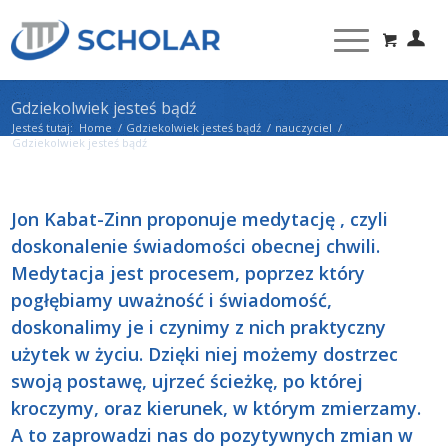
Gdziekolwiek jesteś bądź
Jesteś tutaj:
Home
/
Gdziekolwiek jesteś bądź
/
nauczyciel
/
Gdziekolwiek jesteś bądź
Jon Kabat-Zinn proponuje medytację , czyli
doskonalenie świadomości obecnej chwili.
Medytacja jest procesem, poprzez który
pogłębiamy uważność i świadomość,
doskonalimy je i czynimy z nich praktyczny
użytek w życiu. Dzięki niej możemy dostrzec
swoją postawę, ujrzeć ścieżkę, po której
kroczymy, oraz kierunek, w którym zmierzamy.
A to zaprowadzi nas do pozytywnych zmian w