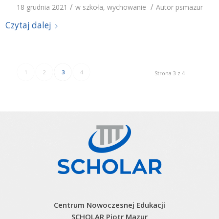
/
/
18 grudnia 2021
w
szkoła
,
wychowanie
Autor
psmazur
Czytaj dalej
1
2
3
4
Strona 3 z 4
Centrum Nowoczesnej Edukacji
SCHOLAR Piotr Mazur