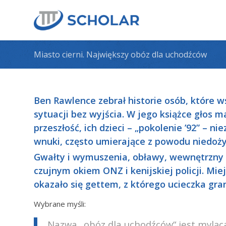
Miasto cierni. Największy obóz dla uchodźców
Ben Rawlence zebrał historie osób, które w
sytuacji bez wyjścia. W jego książce głos ma
przeszłość, ich dzieci – „pokolenie ’92” – nie
wnuki, często umierające z powodu niedoży
Gwałty i wymuszenia, obławy, wewnętrzny t
czujnym okiem ONZ i kenijskiej policji. Mie
okazało się gettem, z którego ucieczka gra
Wybrane myśli:
Nazwa „obóz dla uchodźców“ jest myląc