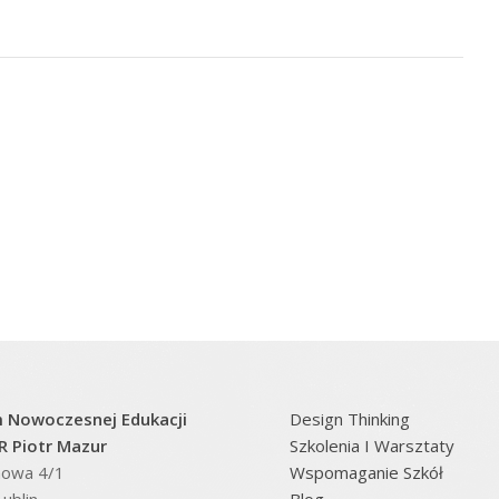
 Nowoczesnej Edukacji
Design Thinking
 Piotr Mazur
Szkolenia I Warsztaty
inowa 4/1
Wspomaganie Szkół
ublin
Blog