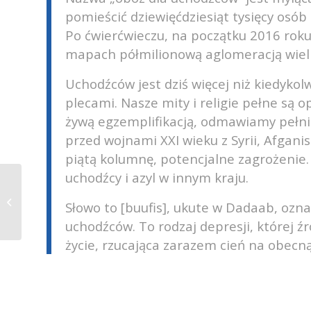
pomieścić dziewięćdziesiąt tysięcy osó
Po ćwierćwieczu, na początku 2016 roku
mapach półmilionową aglomeracją wielk
Uchodźców jest dziś więcej niż kiedykolw
plecami. Nasze mity i religie pełne są o
żywą egzemplifikacją, odmawiamy pełni 
przed wojnami XXI wieku z Syrii, Afganis
piątą kolumnę, potencjalne zagrożenie. 
uchodźcy i azyl w innym kraju.
Sen Alicji, czyli jak działa mózg
Słowo to [buufis], ukute w Dadaab, ozna
uchodźców. To rodzaj depresji, której ź
życie, rzucająca zarazem cień na obecną