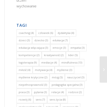
uczeń
wychowanie
TAGI
coaching
(4)
człowiek
(6)
dydaktyka
(4)
dzieci
(3)
dziecko
(3)
edukacja
(7)
edukacja włączająca
(3)
emocje
(3)
empatia
(3)
kompetencje
(2)
kreatywność
(2)
lider
(5)
logoterapia
(9)
mediacje
(4)
mindfulness
(13)
In
miłość
(4)
motywacja
(4)
myślenie
(3)
myślenie krytyczne
(2)
mózg
(5)
nauczyciel
(3)
niepełnosprawność
(3)
pedagogika specjalna
(3)
praca
(3)
pytania
(3)
relacje
(4)
rodzice
(2)
rozwój
(6)
sens
(7)
sens życia
(8)
społeczeństwo
(2)
sukces
(4)
szczęscie
(3)