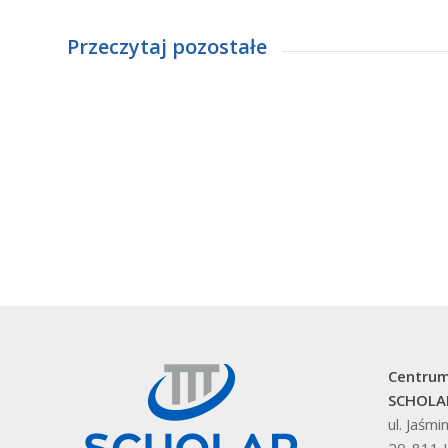
Przeczytaj pozostałe
Centrum
SCHOLAR
ul. Jaśm
20-811 L