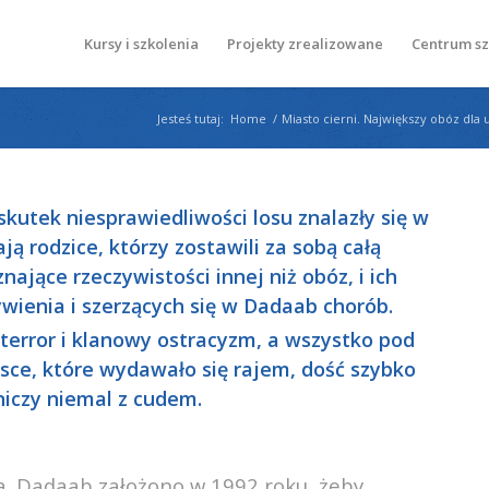
Kursy i szkolenia
Projekty zrealizowane
Centrum s
Jesteś tutaj:
Home
/
Miasto cierni. Największy obóz dl
skutek niesprawiedliwości losu znalazły się w
ją rodzice, którzy zostawili za sobą całą
znające rzeczywistości innej niż obóz, i ich
wienia i szerzących się w Dadaab chorób.
error i klanowy ostracyzm, a wszystko pod
jsce, które wydawało się rajem, dość szybko
niczy niemal z cudem.
a. Dadaab założono w 1992 roku, żeby