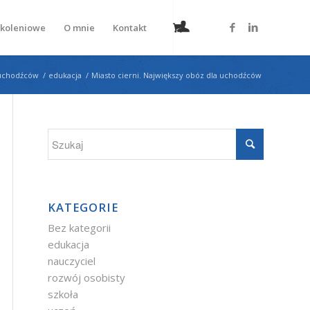
zkoleniowe
O mnie
Kontakt
a uchodźców
/
edukacja
/
Miasto cierni. Największy obóz dla uchodźców
KATEGORIE
Bez kategorii
edukacja
nauczyciel
rozwój osobisty
szkoła