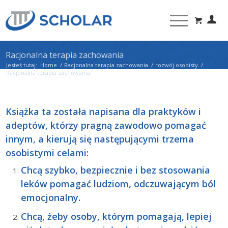
Racjonalna terapia zachowania
Jesteś tutaj:
Home
/
Racjonalna terapia zachowania
/
rozwój osobisty
/
Racjonalna terapia zachowania
Książka ta została napisana dla praktyków i
adeptów, którzy pragną zawodowo pomagać
innym, a kierują się następującymi trzema
osobistymi celami:
Chcą szybko, bezpiecznie i bez stosowania
leków pomagać ludziom, odczuwającym ból
emocjonalny.
Chcą, żeby osoby, którym pomagają, lepiej