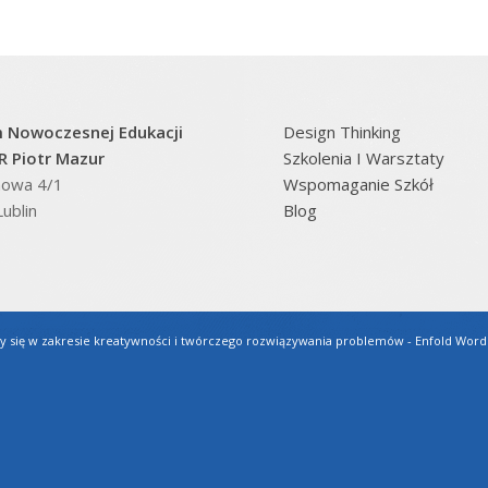
 Nowoczesnej Edukacji
Design Thinking
 Piotr Mazur
Szkolenia I Warsztaty
inowa 4/1
Wspomaganie Szkół
ublin
Blog
y się w zakresie kreatywności i twórczego rozwiązywania problemów -
Enfold Word