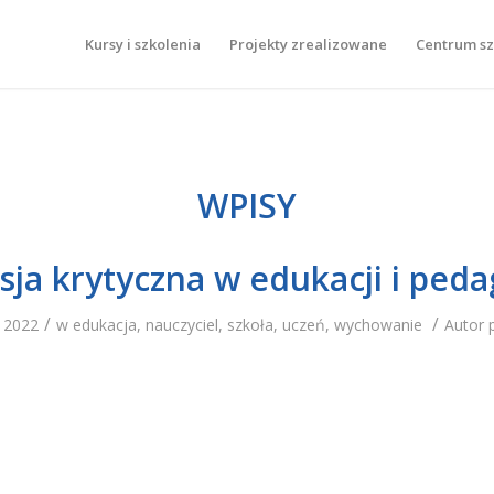
Kursy i szkolenia
Projekty zrealizowane
Centrum s
WPISY
sja krytyczna w edukacji i ped
/
/
a 2022
w
edukacja
,
nauczyciel
,
szkoła
,
uczeń
,
wychowanie
Autor