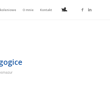
zkoleniowe
O mnie
Kontakt
agogice
psmazur