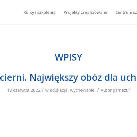
Kursy i szkolenia
Projekty zrealizowane
Centrum s
WPISY
cierni. Największy obóz dla u
/
/
18 czerwca 2022
w
edukacja
,
wychowanie
Autor
psmazur