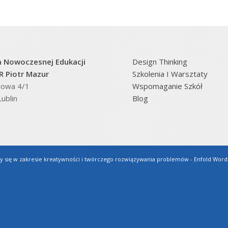
 Nowoczesnej Edukacji
Design Thinking
 Piotr Mazur
Szkolenia I Warsztaty
inowa 4/1
Wspomaganie Szkół
ublin
Blog
y się w zakresie kreatywności i twórczego rozwiązywania problemów -
Enfold Word