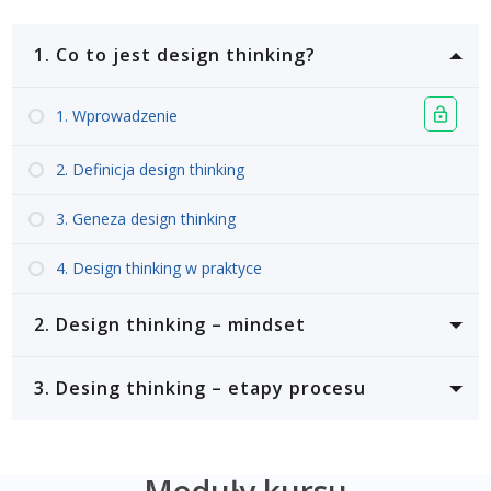
1. Co to jest design thinking?
1. Wprowadzenie
2. Definicja design thinking
3. Geneza design thinking
4. Design thinking w praktyce
2. Design thinking – mindset
1. Mindset
3. Desing thinking – etapy procesu
2. Człowiek w centrum
1. Etapy design thinking
3. Wyjdź z biura