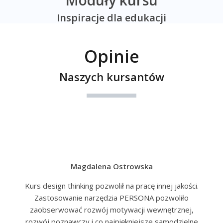
Moduły kursu
2. Odkrywanie
Inspiracje dla edukacji
4. Wejdź w buty użytkownika
3. Definiowanie problemu
5. Pracuj zespołowo
4. Generowanie pomysłów
Opinie
6. Eksperymentowanie
5. Prototypowanie
Naszych kursantów
7. Myśl rękoma
6. Testowanie
8. Baw się produktywnie
7. Wdrażanie
9. Zmiana optyki
Magdalena Ostrowska
Kurs design thinking pozwolił na pracę innej jakości.
Zastosowanie narzędzia PERSONA pozwoliło
zaobserwować rozwój motywacji wewnętrznej,
rozwój poznawczy i co najpiękniejsze samodzielne